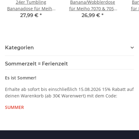
24er Tumbling
Banana/Wobblerdose
Ba
Bananadose für Meiho
für Meiho 7070 & 7055
für
7070 & 7055 Schwarz
Schwarz Carbon
27,99 €
*
26,99 €
*
Carbon ABS foliert
ABS/Foliert-18 Wobbler
ABS/
Kategorien
Sommerzeit = Ferienzeit
Es ist Sommer!
Erhalte ab sofort bis einschließlich 15.08.2026 15% Rabatt auf
deinen Warenkorb (ab 30€ Warenwert) mit dem Code:
SUMMER