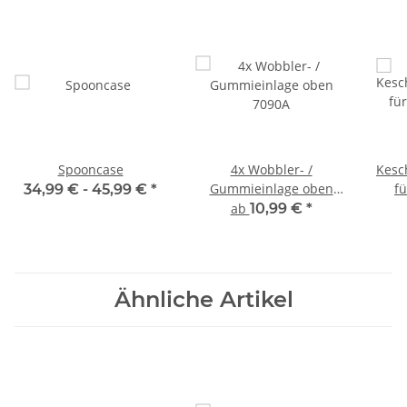
Spooncase
4x Wobbler- /
Kesc
Gummieinlage oben
f
34,99 € -
45,99 €
*
7090A
709
ab
10,99 €
*
Ähnliche Artikel