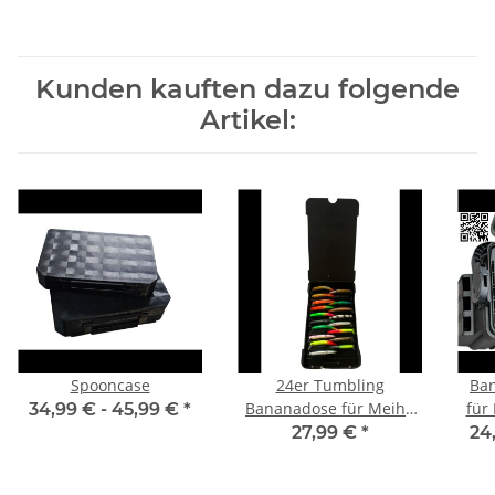
Kunden kauften dazu folgende
Artikel:
Spooncase
24er Tumbling
Ba
Bananadose für Meiho
für
34,99 € -
45,99 €
*
7070 & 7055
27,99 €
*
24