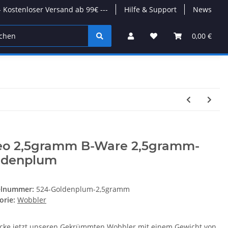
-- Kostenloser Versand ab 99€ ---
Hilfe & Support
News
0,00 €
eo 2,5gramm B-Ware 2,5gramm-
ldenplum
elnummer:
524-Goldenplum-2,5gramm
orie:
Wobbler
cke jetzt unseren Gekrümmten Wobbler mit einem Gewicht von