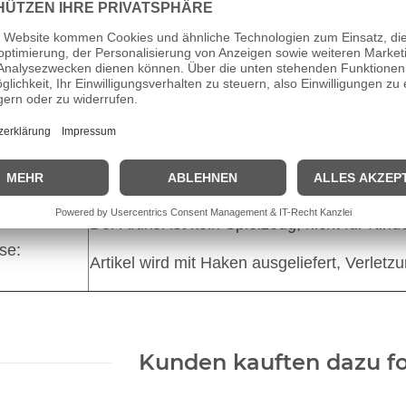
aben nach Art 19 GPSR
Thorben Jacobs
t:
Erikstrasse 12, 24837 Schleswig
iche Person:
Thorben Jacobs, Erikstrasse 12, 24837 Sch
Thorben@tj-tackle.de
dukts:
Siehe Beschreibung
aterial:
Siehe Beschreibung
Der Artikel ist kein Spielzeug, nicht für Kin
se:
Artikel wird mit Haken ausgeliefert, Verletz
Kunden kauften dazu fo