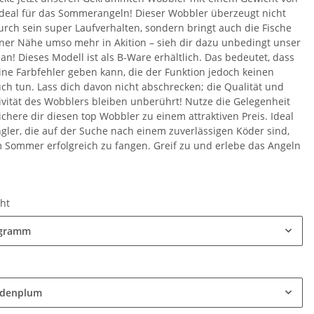
 ideal für das Sommerangeln! Dieser Wobbler überzeugt nicht
urch sein super Laufverhalten, sondern bringt auch die Fische
iner Nähe umso mehr in Akition – sieh dir dazu unbedingt unser
an! Dieses Modell ist als B-Ware erhältlich. Das bedeutet, dass
eine Farbfehler geben kann, die der Funktion jedoch keinen
ch tun. Lass dich davon nicht abschrecken; die Qualität und
tivität des Wobblers bleiben unberührt! Nutze die Gelegenheit
ichere dir diesen top Wobbler zu einem attraktiven Preis. Ideal
ngler, die auf der Suche nach einem zuverlässigen Köder sind,
 Sommer erfolgreich zu fangen. Greif zu und erlebe das Angeln
cht
5gramm
e
ldenplum