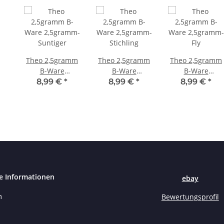
Theo 2,5gramm
Theo 2,5gramm
Theo 2,5gramm
B-Ware
B-Ware
B-Ware
2,5gramm-
2,5gramm-
2,5gramm-Fly
8,99 €
*
8,99 €
*
8,99 €
*
Suntiger
Stichling
e Informationen
ebay
m
Bewertungsprofil