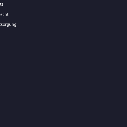
tz
recht
tsorgung