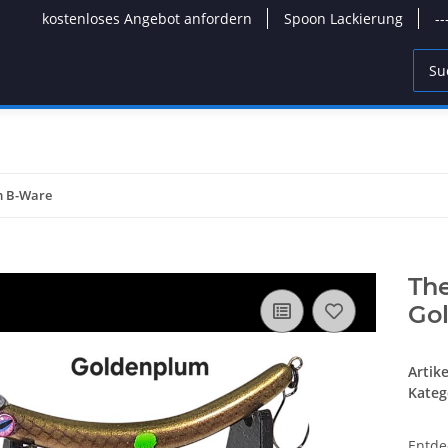
kostenloses Angebot anfordern
Spoon Lackierung
-
m B-Ware
Th
Go
Artik
Kateg
Entde