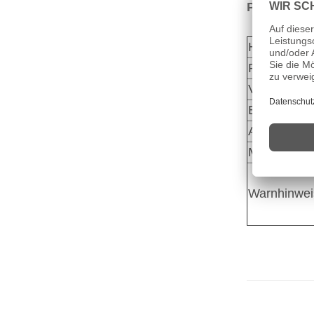
Pflichtang
Hersteller:
Postanschrif
Verantwortl
Email:
Art des Pro
Marke und M
Warnhinwei