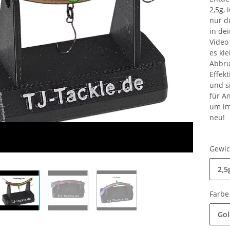
2,5g,
nur d
in de
Video 
es kl
Abbru
Effek
und s
für A
um im
neu!
Gewi
2,
Farb
Go