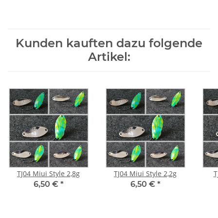
Kunden kauften dazu folgende
Artikel:
TJ04 Miui Style 2,8g
TJ04 Miui Style 2,2g
T
6,50 €
*
6,50 €
*