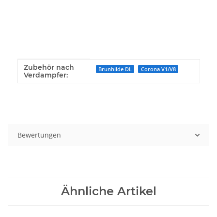
Zubehör nach
Produkteigenschaft
Wert
Brunhilde DL
Corona V1/V8
Verdampfer:
Bewertungen
Ähnliche Artikel