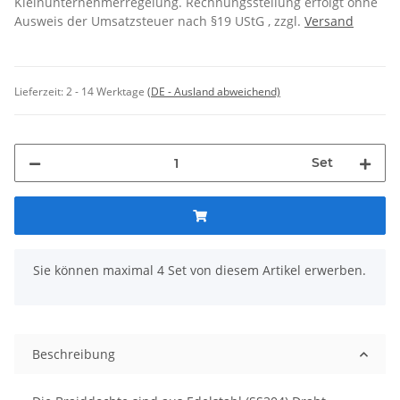
Kleinunternehmerregelung. Rechnungsstellung erfolgt ohne
Ausweis der Umsatzsteuer nach §19 UStG , zzgl.
Versand
Lieferzeit:
2 - 14 Werktage
(DE - Ausland abweichend)
Set
x
Sie können maximal 4 Set von diesem Artikel erwerben.
Beschreibung